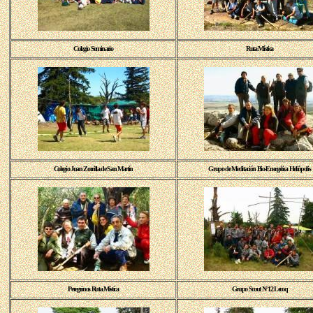
Colegio Seminario
Ruta Mística
Colegio Juan Zorrilla de San Martín
Grupo de Meditación Bio-Energética Heliópolis
Peregrinos Ruta Mística
Grupo Scout N°12 Lecoq