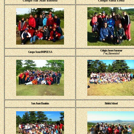
Colegio San Juan Bautista
Colegio Santa Elena
Colegio James Summer
Grupo Scout IMPEESA
1ª vez, Bienvenidos!!
San Juan Bautista
British School