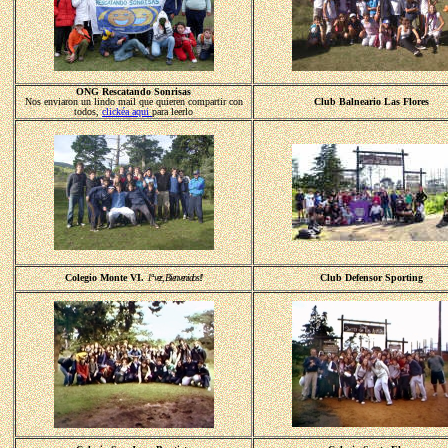
ONG Rescatando Sonrisas
Nos enviaron un lindo mail que quieren compartir con
Club Balneario Las Flores
todos,
clickéa aqui
para leerlo
Colegio Monte VI.
1ª vez, Bienvenidos!!
Club Defensor Sporting