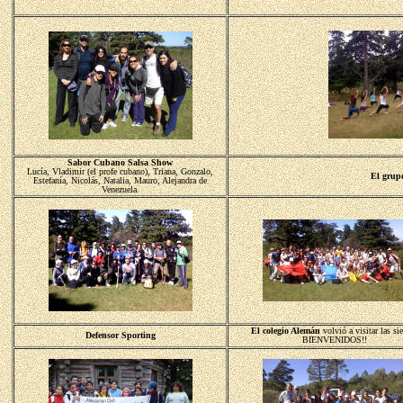
Sabor Cubano Salsa Show
Lucía, Vladimir (el profe cubano), Triana, Gonzalo,
El grup
Estefanía, Nicolás, Natalia, Mauro, Alejandra de
Venezuela.
El colegio Alemán
volvió a visitar las sie
Defensor Sporting
BIENVENIDOS!!